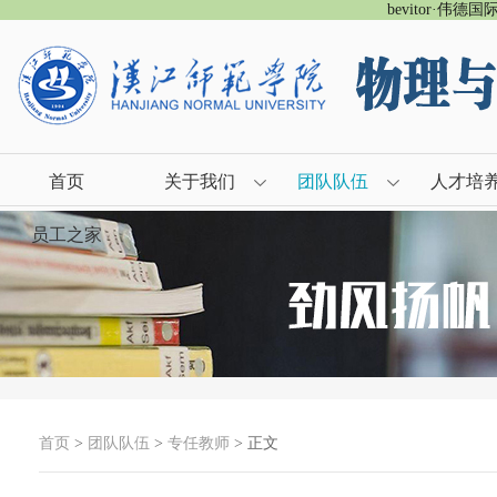
bevitor·伟德
首页
关于我们
团队队伍
人才培
员工之家
首页
>
团队队伍
>
专任教师
> 正文