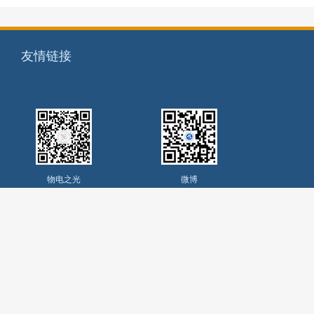
友情链接
物电之光
微博