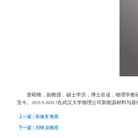
曾昭锋，副教授，硕士学历，博士在读，物理学教
至今。
在武汉大学物理公司新能源材料与器
2019.9-2020.7
上一篇：欧修龙 教授
下一篇：刘锋 副教授