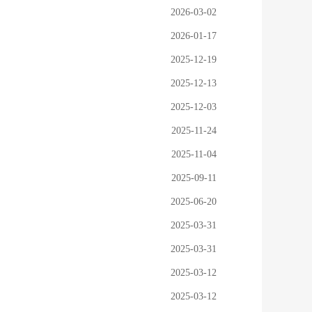
2026-03-02
2026-01-17
2025-12-19
2025-12-13
2025-12-03
2025-11-24
2025-11-04
2025-09-11
2025-06-20
2025-03-31
2025-03-31
2025-03-12
2025-03-12