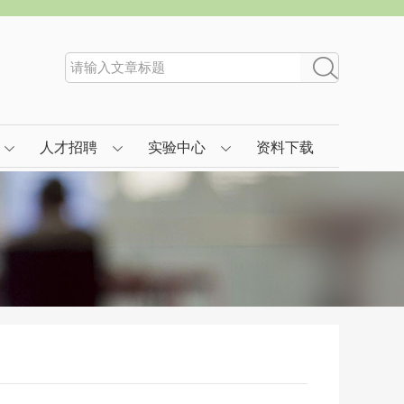
人才招聘
实验中心
资料下载