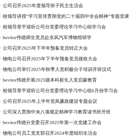
公司召开2025年度领导班子民主生活会
校领导讲授“学习宣传贯彻党的二十届四中全会精神”专题党课
校领导章平巡听公司分党委理论学习中心组学习会
bevitor伟德师生党员赴东风汽车博物馆研学
公司召开2025年下半年预备党员转正大会
物电公司召开2025年下半年预备党员接收大会
物电公司举行2025年秋季入党积极分子培训开班仪式
bevitor伟德开展2025级本科新生入党启蒙教育
校领导章平巡听公司分党委理论学习中心组6月份学习会
公司召开2025年上半年党风廉政建设专题会议
公司深入贯彻中央八项规定精神学习教育读书班开班
bevitor伟德分党委召开2025年第一次党建工作会
物电公司员工党支部召开2024年度组织生活会