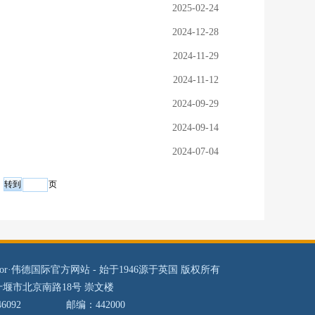
2025-02-24
2024-12-28
2024-11-29
2024-11-12
2024-09-29
2024-09-14
2024-07-04
页
bevitor·伟德国际官方网站 - 始于1946源于英国 版权所有
堰市北京南路18号 崇文楼
8846092 邮编：442000