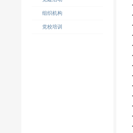
组织机构
党校培训