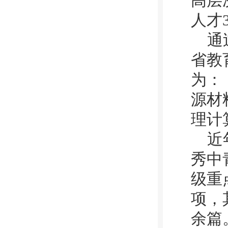
高层
人才
通
省教
为：
源材
理计
近
秀中
级重
项，
余篇