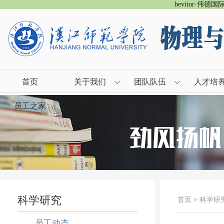
bevitor·伟德
首页
关于我们
团队队伍
人才培
员工之家
科学研究
首页
>
科学研
员工动态