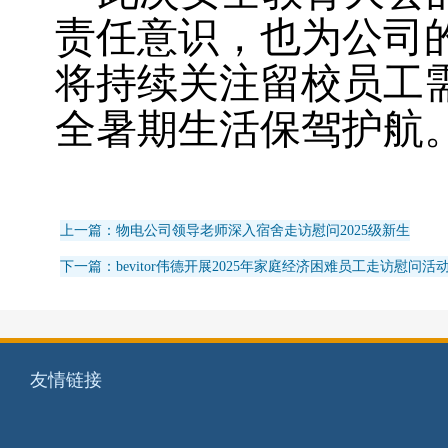
责任意识，也为公司
将持续关注留校员工
全暑期生活保驾护航
上一篇：物电公司领导老师深入宿舍走访慰问2025级新生
下一篇：bevitor伟德开展2025年家庭经济困难员工走访慰问活
友情链接