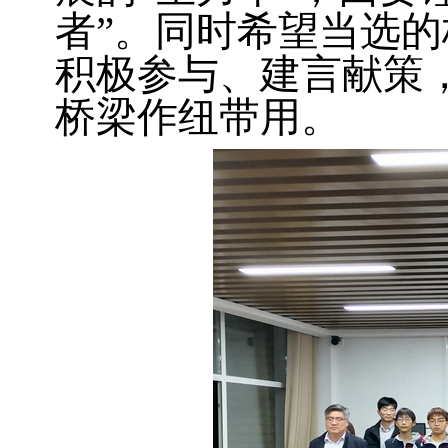
者”。同时希望当选
积极参与、建言献策
桥梁作纽带用。