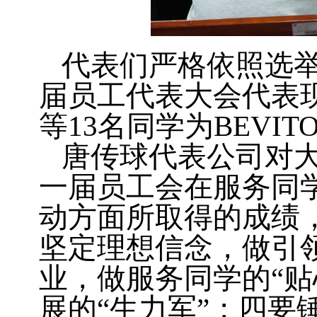
代表们严格依照选
届员工代表大会代表
等13名同学为BEVI
唐传球代表公司对
一届员工会在服务同
动方面所取得的成绩
坚定理想信念，做引领
业，做服务同学的“贴
展的“生力军”；四要