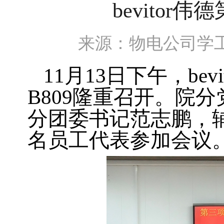
bevito
来源：物电公司学
11月13日下午，b
B809隆重召开。院
分团委书记范志鹏，
名员工代表参加会议