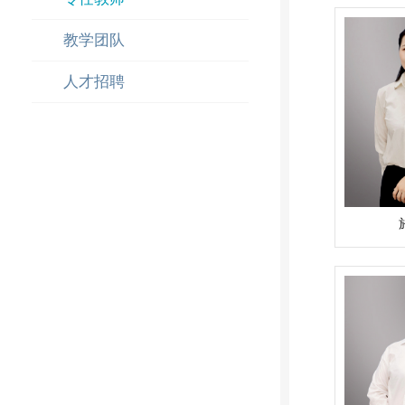
教学团队
人才招聘