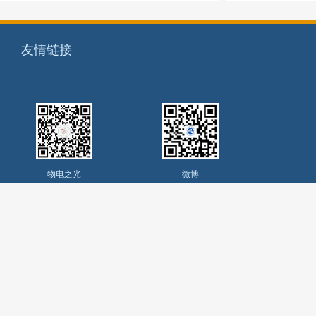
友情链接
物电之光
微博