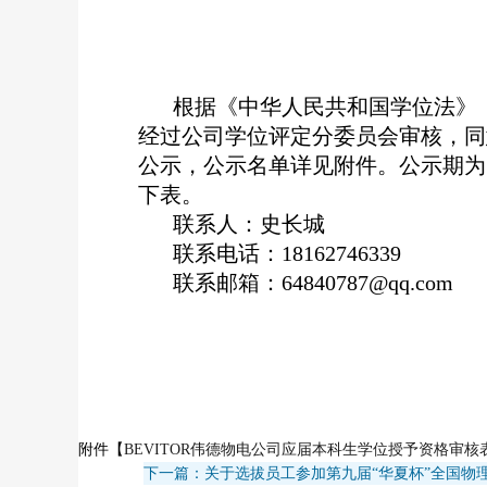
根据《中华人民共和国学位法》《
经过公司学位评定分委员会审核，同
公示，公示名单详见附件。公示期为12
下表。
联系人：史长城
联系电话：18162746339
联系邮箱：64840787@qq.com
附件【
BEVITOR伟德物电公司应届本科生学位授予资格审核表.x
下一篇：关于选拔员工参加第九届“华夏杯”全国物