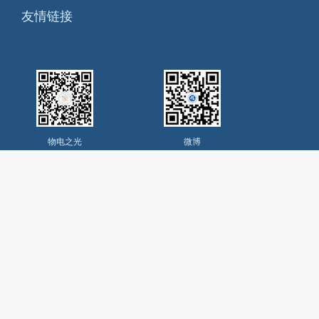
友情链接
物电之光
微博